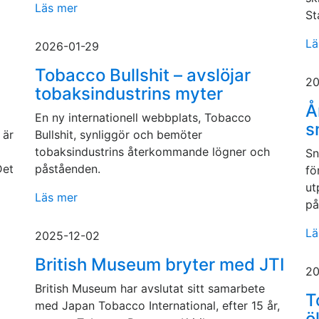
Läs mer
St
Lä
2026-01-29
Tobacco Bullshit – avslöjar
20
tobaksindustrins myter
Å
En ny internationell webbplats, Tobacco
s
 är
Bullshit, synliggör och bemöter
tobaksindustrins återkommande lögner och
Sn
Det
påståenden.
fö
ut
Läs mer
på
Lä
2025-12-02
British Museum bryter med JTI
20
British Museum har avslutat sitt samarbete
T
med Japan Tobacco International, efter 15 år,
ö