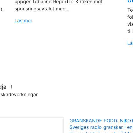
uppger Tobacco Reporter. Kritiken mot
sponsringsavtalet med...
t.
To
fo
Läs mer
vi
till
Lä
dja
1
s skadeverkningar
GRANSKANDE PODD: NIKOT
Sveriges radio granskar i en