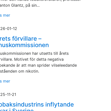
anton Glantz, på sin...
s mer
26-01-12
rets förvillare –
nuskommissionen
uskommissionen har utsetts till årets
rvillare. Motivet för detta negativa
pekande är att man sprider vilseleedande
ståenden om nikotin.
s mer
25-11-21
obaksindustrins inflytande
kar i Sverige