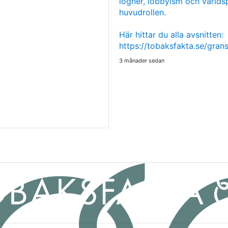
lögner, lobbyism och världsp
huvudrollen.
Här hittar du alla avsnitten:
https://tobaksfakta.se/gra
3 månader sedan