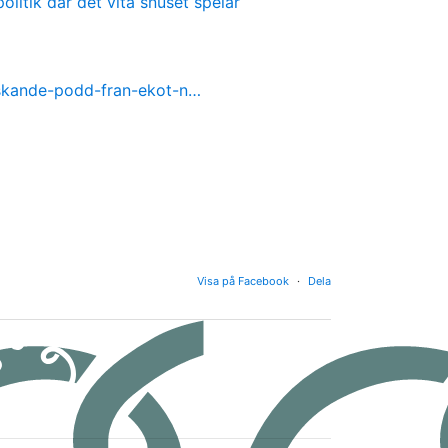
olitik där det vita snuset spelar
nskande-podd-fran-ekot-n…
Visa på Facebook
·
Dela