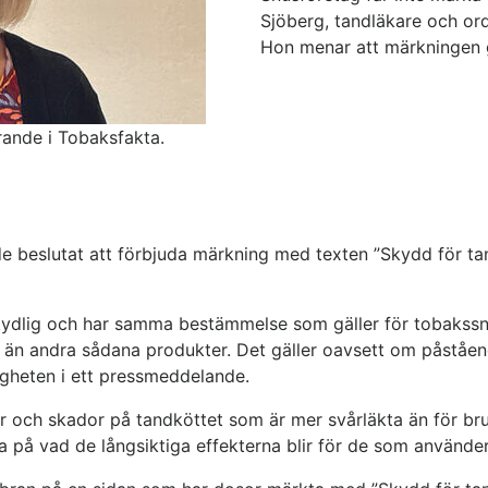
Sjöberg, tandläkare och or
Hon menar att märkningen ge
rande i Tobaksfakta.
de beslutat att förbjuda märkning med texten ”Skydd för tan
 tydlig och har samma bestämmelse som gäller för tobakss
 än andra sådana produkter. Det gäller oavsett om påstående
gheten i ett pressmeddelande.
er och skador på tandköttet som är mer svårläkta än för bru
a på vad de långsiktiga effekterna blir för de som använder 