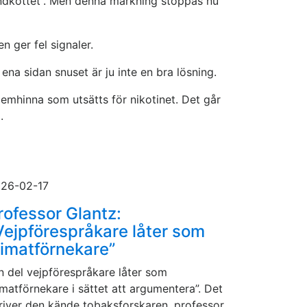
ndköttet”. Men denna märkning stoppas nu
 ger fel signaler.
na sidan snuset är ju inte en bra lösning.
lemhinna som utsätts för nikotinet. Det går
.
26-02-17
rofessor Glantz:
Vejpförespråkare låter som
limatförnekare”
n del vejpförespråkare låter som
imatförnekare i sättet att argumentera”. Det
river den kände tobaksforskaren, professor