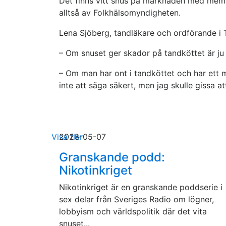
Det finns vitt snus på marknaden med mem
alltså av Folkhälsomyndigheten.
Lena Sjöberg, tandläkare och ordförande i T
– Om snuset ger skador på tandköttet är ju 
– Om man har ont i tandköttet och har ett m
inte att säga säkert, men jag skulle gissa at
Visa fler
2026-05-07
Granskande podd:
Nikotinkriget
Nikotinkriget är en granskande poddserie i
sex delar från Sveriges Radio om lögner,
lobbyism och världspolitik där det vita
snuset...