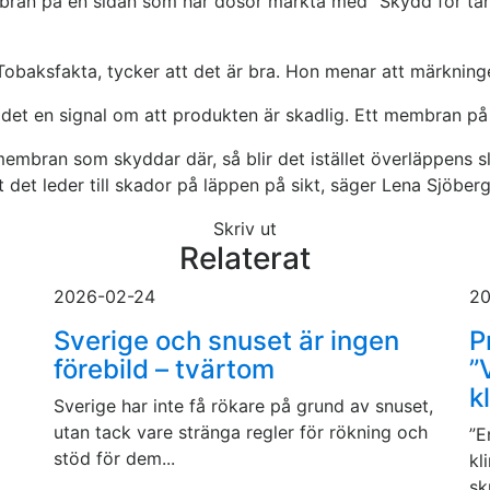
bran på en sidan som har dosor märkta med ”Skydd för ta
obaksfakta, tycker att det är bra. Hon menar att märkningen
det en signal om att produkten är skadlig. Ett membran på e
embran som skyddar där, så blir det istället överläppens s
t det leder till skador på läppen på sikt, säger Lena Sjöberg
Skriv ut
Relaterat
2026-02-24
20
Sverige och snuset är ingen
P
förebild – tvärtom
”
k
Sverige har inte få rökare på grund av snuset,
utan tack vare stränga regler för rökning och
”E
stöd för dem...
kl
sk