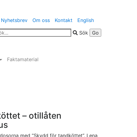
Nyhetsbrev
Om oss
Kontakt
English
Sök
Faktamaterial
ttet – otillåten
us
 dosorna med ”Skydd för tandköttet”. Lena