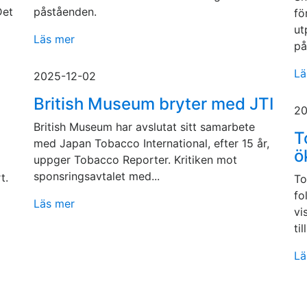
Det
påståenden.
fö
ut
Läs mer
på
Lä
2025-12-02
British Museum bryter med JTI
20
British Museum har avslutat sitt samarbete
T
med Japan Tobacco International, efter 15 år,
ö
uppger Tobacco Reporter. Kritiken mot
sponsringsavtalet med...
t.
To
fo
Läs mer
vi
till
Lä