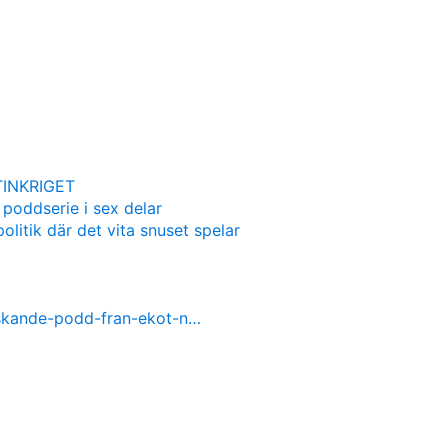
INKRIGET
 poddserie i sex delar
olitik där det vita snuset spelar
nskande-podd-fran-ekot-n…