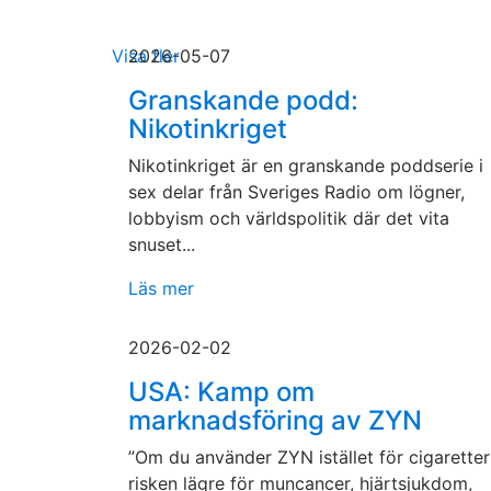
Visa fler
2026-05-07
Granskande podd:
Nikotinkriget
Nikotinkriget är en granskande poddserie i
sex delar från Sveriges Radio om lögner,
lobbyism och världspolitik där det vita
snuset...
Läs mer
2026-02-02
USA: Kamp om
marknadsföring av ZYN
”Om du använder ZYN istället för cigaretter
risken lägre för muncancer, hjärtsjukdom,