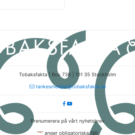
Tobaksfakta | Box 738 | 101 35 Stockholm
tankesmedjan@tobaksfakta.se
Prenumerera på vårt nyhetsbrev
”
*
” anger obligatoriska fält