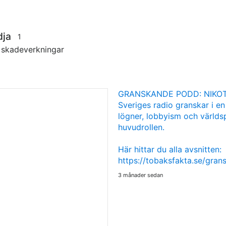
dja
1
s skadeverkningar
GRANSKANDE PODD: NIKOT
Sveriges radio granskar i en
lögner, lobbyism och världsp
huvudrollen.
Här hittar du alla avsnitten:
https://tobaksfakta.se/gra
3 månader sedan