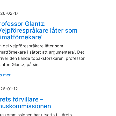
26-02-17
rofessor Glantz:
Vejpförespråkare låter som
limatförnekare”
n del vejpförespråkare låter som
imatförnekare i sättet att argumentera”. Det
river den kände tobaksforskaren, professor
anton Glantz, på sin...
s mer
26-01-12
rets förvillare –
nuskommissionen
uskommissionen har utsetts till årets