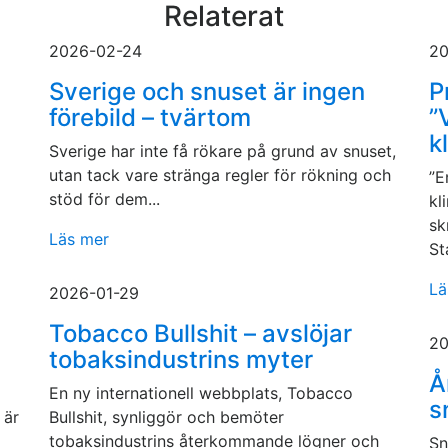
Relaterat
2026-02-24
20
Sverige och snuset är ingen
P
förebild – tvärtom
”
k
Sverige har inte få rökare på grund av snuset,
utan tack vare stränga regler för rökning och
”E
stöd för dem...
kl
sk
Läs mer
St
Lä
2026-01-29
Tobacco Bullshit – avslöjar
20
tobaksindustrins myter
Å
En ny internationell webbplats, Tobacco
s
 är
Bullshit, synliggör och bemöter
tobaksindustrins återkommande lögner och
Sn