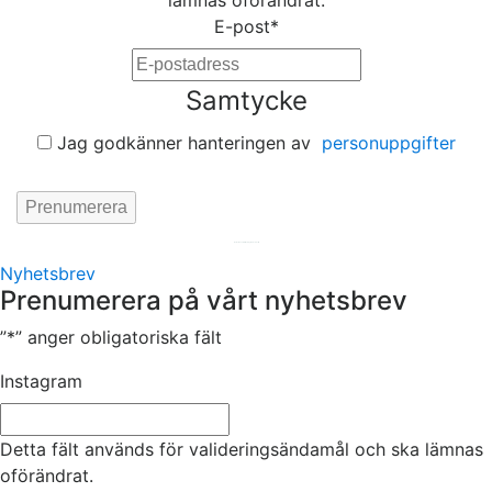
lämnas oförändrat.
E-post
*
Samtycke
Jag godkänner hanteringen av
personuppgifter
Hemsida av
KA Webbyrå Stockholm
Nyhetsbrev
Prenumerera på vårt nyhetsbrev
”
*
” anger obligatoriska fält
Instagram
Detta fält används för valideringsändamål och ska lämnas
oförändrat.