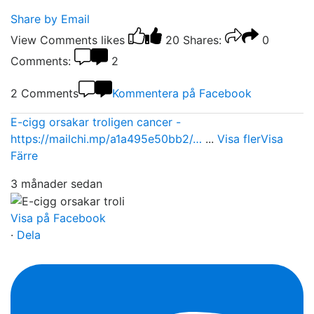
Share by Email
View Comments
likes
20
Shares:
0
Comments:
2
2 Comments
Kommentera på Facebook
E-cigg orsakar troligen cancer -
https://mailchi.mp/a1a495e50bb2/…
...
Visa fler
Visa
Färre
3 månader sedan
Visa på Facebook
·
Dela