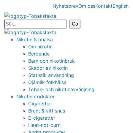
Nyhetsbrev
Om oss
Kontakt
English
Nikotin & ohälsa
Om nikotin
Beroende
Barn och nikotinbruk
Skador av nikotin
Statistik användning
Ojämlik folkhälsa
Tobak- och nikotinavvänjning
Nikotinprodukter
Cigaretter
Brunt & vitt snus
E-cigaretter
Heat-not-burn
Andra produkter