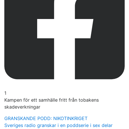
1
Kampen för ett samhälle fritt från tobakens
skadeverkningar
GRANSKANDE PODD: NIKOTINKRIGET
Sveriges radio granskar i en poddserie i sex delar