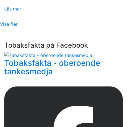
Läs mer
Visa fler
Tobaksfakta på Facebook
Tobaksfakta - oberoende
tankesmedja