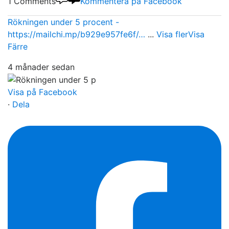
1 Comments
Kommentera på Facebook
Rökningen under 5 procent -
https://mailchi.mp/b929e957fe6f/…
...
Visa fler
Visa
Färre
4 månader sedan
Visa på Facebook
·
Dela