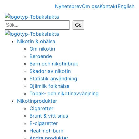
Nyhetsbrev
Om oss
Kontakt
English
Nikotin & ohälsa
Om nikotin
Beroende
Barn och nikotinbruk
Skador av nikotin
Statistik användning
Ojämlik folkhälsa
Tobak- och nikotinavvänjning
Nikotinprodukter
Cigaretter
Brunt & vitt snus
E-cigaretter
Heat-not-burn
Andra produkter