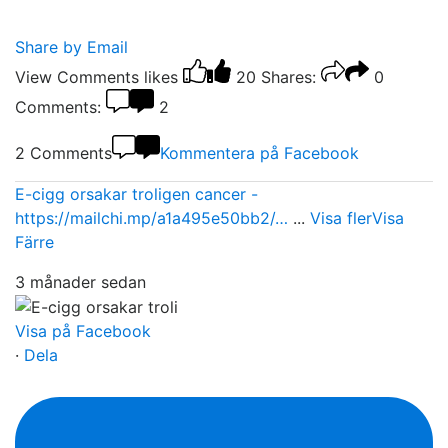
Share by Email
View Comments
likes
20
Shares:
0
Comments:
2
2 Comments
Kommentera på Facebook
E-cigg orsakar troligen cancer -
https://mailchi.mp/a1a495e50bb2/…
...
Visa fler
Visa
Färre
3 månader sedan
Visa på Facebook
·
Dela