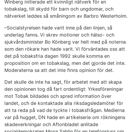
Winberg initierade ett kvinnligt nätverk för en
tobakslag, till skydd för barn och ungdomar, och
nätverket leddes så småningom av Barbro Westerholm.
–Socialstyrelsen hade varit inne på den linjen, så
underlag fanns. Vi skrev motioner och hälso- och
sjukvårdsminister Bo Könberg var helt med på noterna
som den rökare han hade varit. Vi förväntades oss att
det på tobaksfria dagen 1992 skulle komma en
proposition om en tobakslag, men det gjorde det inte.
Moderaterna sa att det inte finns opinion för det.
Det skulle de inte ha sagt, för arbetet med att skapa
den opinionen tog då fart ordentligt: Yrkesföreningar
mot Tobak bildades och spred information över
landet, och de kontaktade alla riksdagsledamöter för
att ta reda på vad de tyckte i tobaksfrågan. Medierna
var på hugget, DN hade en artikelserie om rökningens
skadeverkningar och Aftonbladet anlitade
socialdemokraten Mona Sahlin för en telefonsluss om