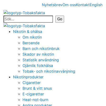
Nyhetsbrev
Om oss
Kontakt
English
Nikotin & ohälsa
Om nikotin
Beroende
Barn och nikotinbruk
Skador av nikotin
Statistik användning
Ojämlik folkhälsa
Tobak- och nikotinavvänjning
Nikotinprodukter
Cigaretter
Brunt & vitt snus
E-cigaretter
Heat-not-burn
Andra produkter