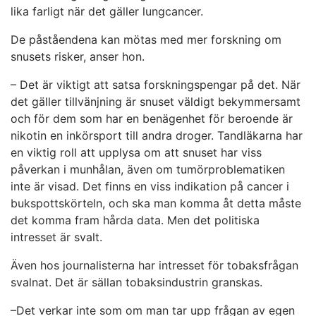
lika farligt när det gäller lungcancer.
De påståendena kan mötas med mer forskning om
snusets risker, anser hon.
– Det är viktigt att satsa forskningspengar på det. När
det gäller tillvänjning är snuset väldigt bekymmersamt
och för dem som har en benägenhet för beroende är
nikotin en inkörsport till andra droger. Tandläkarna har
en viktig roll att upplysa om att snuset har viss
påverkan i munhålan, även om tumörproblematiken
inte är visad. Det finns en viss indikation på cancer i
bukspottskörteln, och ska man komma åt detta måste
det komma fram hårda data. Men det politiska
intresset är svalt.
Även hos journalisterna har intresset för tobaksfrågan
svalnat. Det är sällan tobaksindustrin granskas.
–Det verkar inte som om man tar upp frågan av egen