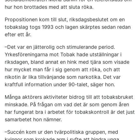
hur hon brottades med att sluta röka.
Propositionen kom till slut, riksdagsbeslutet om en
tobakslag togs 1993 och lagen skärptes sedan redan
efter ett år.
–Det var en jätterolig och stimulerande period.
Yrkesföreningarna mot Tobak hade utställningar i
riksdagen, bland annat en hink med tjära som visade
hur mycket man får i sig genom att röka, och att
nikotin är lika tillvänjande som narkotika. Det var
kraftfull information under 90-talet, säger hon.
Många aktörers aktiviteter bidrog till att tobaksbruket
minskade. På frågan om vad det är som genom åren
har fungerat bra i arbetet för tobakskontroll är det just
samarbetet hon nämner.
–Succén kom ur den tvärpolitiska gruppen, med
kvinnor som krokade arm i syfte att hindra unga