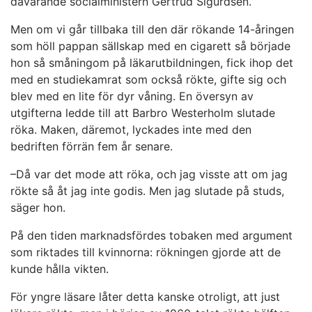
dåvarande socialministern Gertrud Sigurdsen.
Men om vi går tillbaka till den där rökande 14-åringen
som höll pappan sällskap med en cigarett så började
hon så småningom på läkarutbildningen, fick ihop det
med en studiekamrat som också rökte, gifte sig och
blev med en lite för dyr våning. En översyn av
utgifterna ledde till att Barbro Westerholm slutade
röka. Maken, däremot, lyckades inte med den
bedriften förrän fem år senare.
–Då var det mode att röka, och jag visste att om jag
rökte så åt jag inte godis. Men jag slutade på studs,
säger hon.
På den tiden marknadsfördes tobaken med argument
som riktades till kvinnorna: rökningen gjorde att de
kunde hålla vikten.
För yngre läsare låter detta kanske otroligt, att just