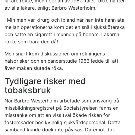
läkare rökte, men i början av 1960-talet rökte hälften
av alla läkare, enligt Barbro Westerholm.
–Min man var kirurg och ibland när han inte hann äta
mellan operationerna kom det en snäll sjuksköterska
och satte en cigarett i munnen på honom. Läkarna
rökte som bara den då!
Men snart kom diskussionen om rökningens
hälsorisker och en cancerstudie 1963 ledde till att
även maken slutade röka.
Tydligare risker med
tobaksbruk
När Barbro Westerholm arbetade som ansvarig på
missbildningsregistret på Socialstyrelsen fanns en
misstanke om att en viss tvål ökade risken för
fosterskador hos kvinnlig sjukvårdspersonal. Detta
samband kunde dock inte påvisas. Däremot dök