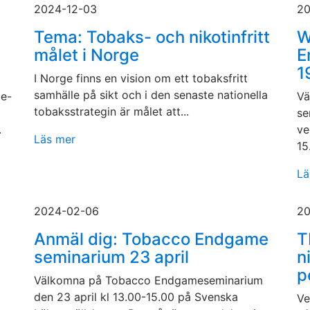
2024-12-03
20
Tema: Tobaks- och nikotinfritt
W
målet i Norge
E
1
I Norge finns en vision om ett tobaksfritt
samhälle på sikt och i den senaste nationella
me-
Vä
tobaksstrategin är målet att...
se
.
ve
Läs mer
15
Lä
2024-02-06
20
Anmäl dig: Tobacco Endgame
T
seminarium 23 april
n
p
Välkomna på Tobacco Endgameseminarium
den 23 april kl 13.00-15.00 på Svenska
Ve