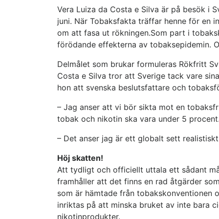
Vera Luiza da Costa e Silva är på besök i 
juni. När Tobaksfakta träffar henne för en i
om att fasa ut rökningen.Som part i tobak
förödande effekterna av tobaksepidemin. Och
Delmålet som brukar formuleras Rökfritt Sver
Costa e Silva tror att Sverige tack vare sin
hon att svenska beslutsfattare och tobaksf
– Jag anser att vi bör sikta mot en tobaksfr
tobak och nikotin ska vara under 5 procent
– Det anser jag är ett globalt sett realistiskt
Höj skatten!
Att tydligt och officiellt uttala ett sådan
framhåller att det finns en rad åtgärder so
som är hämtade från tobakskonventionen och
inriktas på att minska bruket av inte bara 
nikotinprodukter.