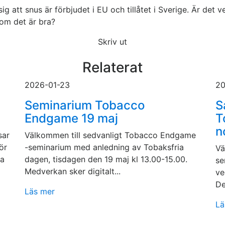
att snus är förbjudet i EU och tillåtet i Sverige. Är det ve
som det är bra?
Skriv ut
Relaterat
2026-01-23
20
Seminarium Tobacco
S
Endgame 19 maj
T
n
sar
Välkommen till sedvanligt Tobacco Endgame
ör
-seminarium med anledning av Tobaksfria
Vä
ga
dagen, tisdagen den 19 maj kl 13.00-15.00.
se
Medverkan sker digitalt...
ve
De
Läs mer
Lä