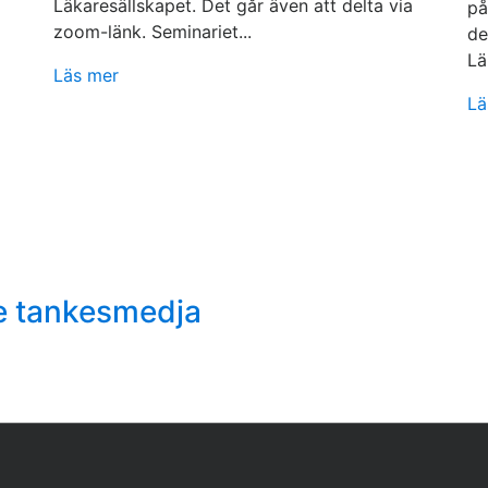
Läkaresällskapet. Det går även att delta via
på
zoom-länk. Seminariet...
de
Lä
Läs mer
Lä
e tankesmedja