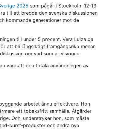
 Sverige 2025
som pågår i Stockholm 12-13
dra till att bredda den svenska diskussionen
a och kommande generationer mot de
kningen till under 5 procent. Vera Luiza da
för att bli långsiktigt framgångsrika menar
 diskussion om vad som är visionen.
 kan vara att den totala användningen av
rebyggande arbetet ännu effektivare. Hon
ärmare ett tobaksfritt samhälle. Åtgärder
erige. Och, understryker hon, som måste
at-and-burn”-produkter och andra nya