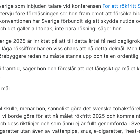
Sverige som inbjuden talare vid konferensen
För ett rökfritt
ntervju före föreläsningen ser hon fram emot att försöka bi
skonventionen har Sverige förbundit sig att skydda nutid
 det gäller all tobak, inte bara rökning! säger hon.
ige 2025 är inriktat på att till detta årtal få ned dagligrö
a låga röksiffror har en viss chans att nå detta delmål. Men 
örebyggare redan nu måste stanna upp och ta en ordentlig
i framtid, säger hon och föreslår att det långsiktiga målet
.
 mål.
t mål skulle, menar hon, sannolikt göra det svenska tobaksfö
m vi borde göra för att nå målet rökfritt 2025 och komma n
 dess riktlinjer och som ännu ej är fullt genomförda i Sv
cigaretter utan även av vattenpipa, snus, e-cigaretter, ”he