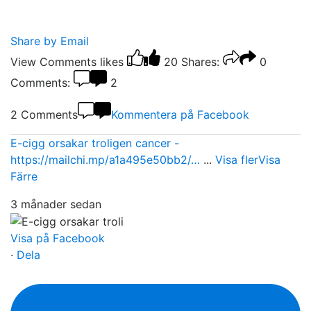
Share by Email
View Comments
likes
20
Shares:
0
Comments:
2
2 Comments
Kommentera på Facebook
E-cigg orsakar troligen cancer -
https://mailchi.mp/a1a495e50bb2/…
...
Visa fler
Visa
Färre
3 månader sedan
Visa på Facebook
·
Dela