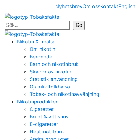
Nyhetsbrev
Om oss
Kontakt
English
Nikotin & ohälsa
Om nikotin
Beroende
Barn och nikotinbruk
Skador av nikotin
Statistik användning
Ojämlik folkhälsa
Tobak- och nikotinavvänjning
Nikotinprodukter
Cigaretter
Brunt & vitt snus
E-cigaretter
Heat-not-burn
Andra produkter