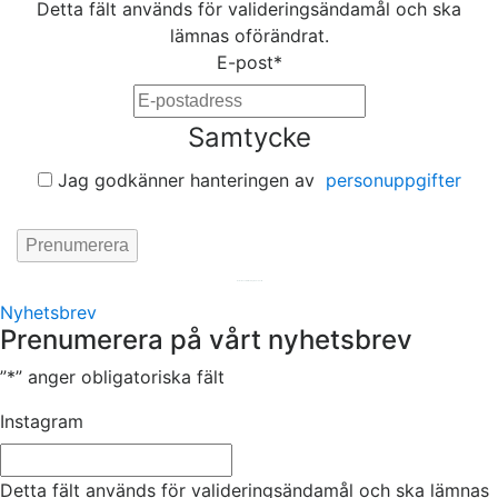
Detta fält används för valideringsändamål och ska
lämnas oförändrat.
E-post
*
Samtycke
Jag godkänner hanteringen av
personuppgifter
Hemsida av
KA Webbyrå Stockholm
Nyhetsbrev
Prenumerera på vårt nyhetsbrev
”
*
” anger obligatoriska fält
Instagram
Detta fält används för valideringsändamål och ska lämnas