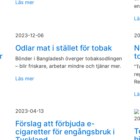
Läs mer
en
Lä
2023-12-06
20
Odlar mat i stället för tobak
N
r
t
Bönder i Bangladesh överger tobaksodlingen
– blir friskare, arbetar mindre och tjänar mer.
”T
v
re
Läs mer
Re
Lä
2023-04-13
20
Förslag att förbjuda e-
T
cigaretter för engångsbruk i
h
Tyskland