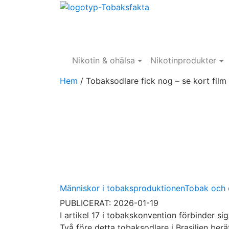
Nikotin & ohälsa
Nikotinprodukter
Hem
/
Tobaksodlare fick nog – se kort film 
Människor i tobaksproduktionen
Tobak och o
PUBLICERAT: 2026-01-19
I artikel 17 i tobakskonvention förbinder sig
Två före detta tobaksodlare i Brasilien berä