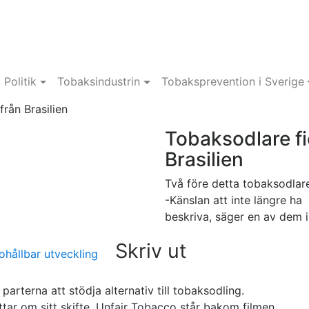
Politik
Tobaksindustrin
Tobaksprevention i Sverige
från Brasilien
Tobaksodlare fic
Brasilien
Två före detta tobaksodlare
-Känslan att inte längre ha p
beskriva, säger en av dem i
Skriv ut
hållbar utveckling
 parterna att stödja alternativ till tobaksodling.
ttar om sitt skifte. Unfair Tobacco står bakom filmen.