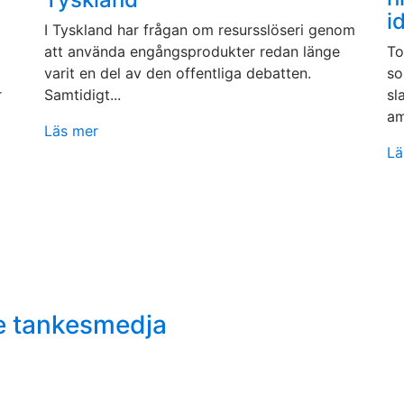
i
I Tyskland har frågan om resursslöseri genom
att använda engångsprodukter redan länge
To
varit en del av den offentliga debatten.
so
r
Samtidigt...
sl
am
Läs mer
Lä
e tankesmedja