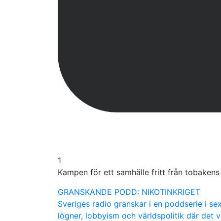
1
Kampen för ett samhälle fritt från tobaken
GRANSKANDE PODD: NIKOTINKRIGET
Sveriges radio granskar i en poddserie i sex
lögner, lobbyism och världspolitik där det v