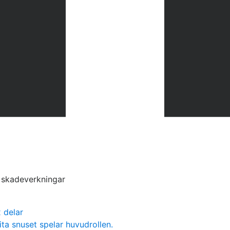
s skadeverkningar
 delar
ita snuset spelar huvudrollen.