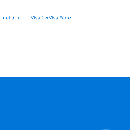
ran-ekot-n…
...
Visa fler
Visa Färre