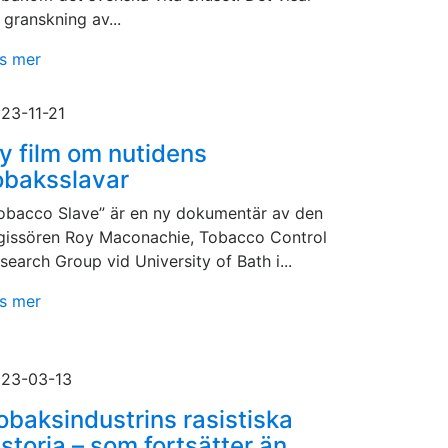
 granskning av...
s mer
23-11-21
y film om nutidens
obaksslavar
obacco Slave” är en ny dokumentär av den
gissören Roy Maconachie, Tobacco Control
search Group vid University of Bath i...
s mer
23-03-13
obaksindustrins rasistiska
istoria – som fortsätter än