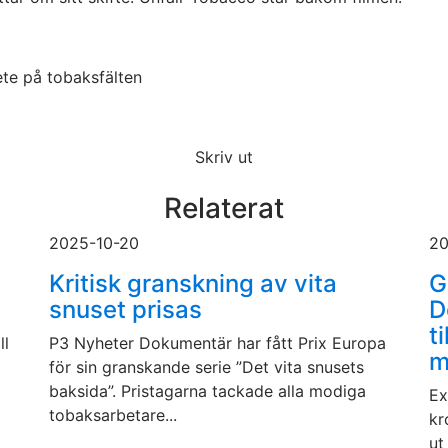
te på tobaksfälten
Skriv ut
Relaterat
2025-10-20
20
Kritisk granskning av vita
G
snuset prisas
D
t
ll
P3 Nyheter Dokumentär har fått Prix Europa
m
för sin granskande serie ”Det vita snusets
baksida”. Pristagarna tackade alla modiga
Ex
tobaksarbetare...
kr
ut