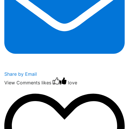
Share by Email
View Comments
likes
love