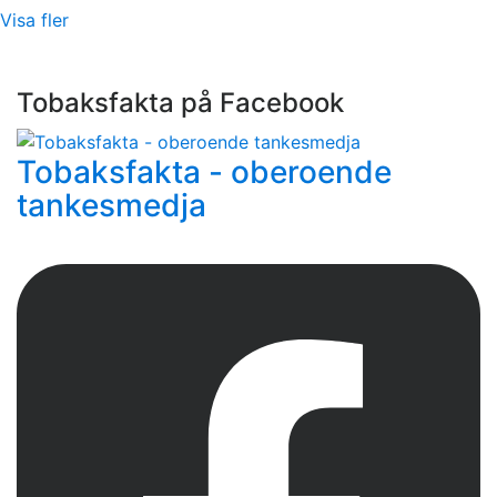
Visa fler
Tobaksfakta på Facebook
Tobaksfakta - oberoende
tankesmedja