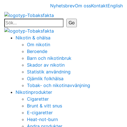
Nyhetsbrev
Om oss
Kontakt
English
Nikotin & ohälsa
Om nikotin
Beroende
Barn och nikotinbruk
Skador av nikotin
Statistik användning
Ojämlik folkhälsa
Tobak- och nikotinavvänjning
Nikotinprodukter
Cigaretter
Brunt & vitt snus
E-cigaretter
Heat-not-burn
Andra produkter