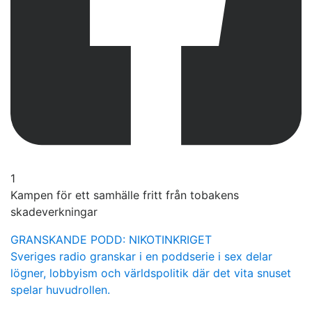
1
Kampen för ett samhälle fritt från tobakens
skadeverkningar
GRANSKANDE PODD: NIKOTINKRIGET
Sveriges radio granskar i en poddserie i sex delar
lögner, lobbyism och världspolitik där det vita snuset
spelar huvudrollen.