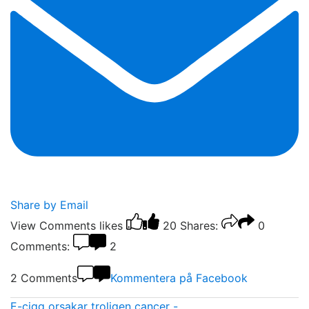
Share by Email
View Comments
likes
20
Shares:
0
Comments:
2
2 Comments
Kommentera på Facebook
E-cigg orsakar troligen cancer -