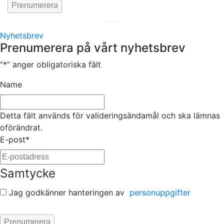
Hemsida av
KA Webbyrå Stockholm
Nyhetsbrev
Prenumerera på vårt nyhetsbrev
”
*
” anger obligatoriska fält
Name
Detta fält används för valideringsändamål och ska lämnas
oförändrat.
E-post
*
Samtycke
Jag godkänner hanteringen av
personuppgifter