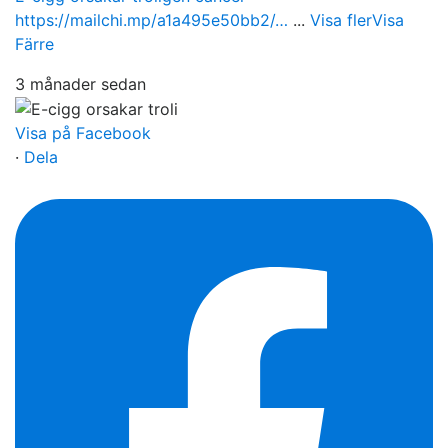
https://mailchi.mp/a1a495e50bb2/…
...
Visa fler
Visa
Färre
3 månader sedan
Visa på Facebook
·
Dela