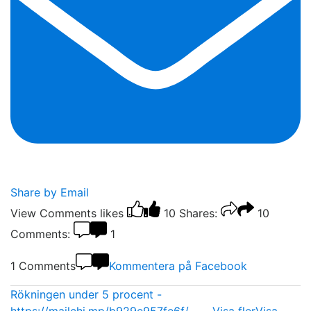
Share by Email
View Comments
likes
10
Shares:
10
Comments:
1
1 Comments
Kommentera på Facebook
Rökningen under 5 procent -
https://mailchi.mp/b929e957fe6f/…
...
Visa fler
Visa