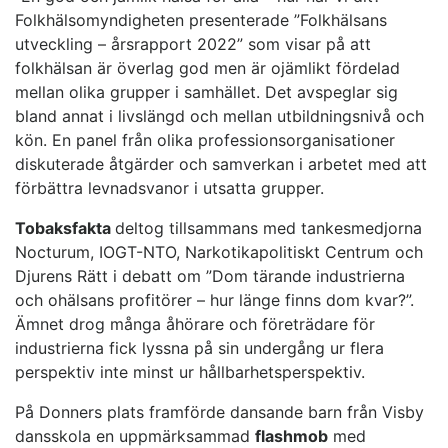
Folkhälsomyndigheten presenterade ”Folkhälsans
utveckling – årsrapport 2022” som visar på att
folkhälsan är överlag god men är ojämlikt fördelad
mellan olika grupper i samhället. Det avspeglar sig
bland annat i livslängd och mellan utbildningsnivå och
kön. En panel från olika professionsorganisationer
diskuterade åtgärder och samverkan i arbetet med att
förbättra levnadsvanor i utsatta grupper.
Tobaksfakta
deltog tillsammans med tankesmedjorna
Nocturum, IOGT-NTO, Narkotikapolitiskt Centrum och
Djurens Rätt i debatt om ”Dom tärande industrierna
och ohälsans profitörer – hur länge finns dom kvar?”.
Ämnet drog många åhörare och företrädare för
industrierna fick lyssna på sin undergång ur flera
perspektiv inte minst ur hållbarhetsperspektiv.
På Donners plats framförde dansande barn från Visby
dansskola en uppmärksammad
flashmob
med