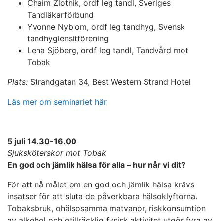
Chaim Zlotnik, ordf leg tandl, Sveriges
Tandläkarförbund
Yvonne Nyblom, ordf leg tandhyg, Svensk
tandhygiensitförening
Lena Sjöberg, ordf leg tandl, Tandvård mot
Tobak
Plats:
Strandgatan 34, Best Western Strand Hotel
Läs mer om seminariet här
5 juli 14.30-16.00
Sjuksköterskor mot Tobak
En god och jämlik hälsa för alla – hur når vi dit?
För att nå målet om en god och jämlik hälsa krävs
insatser för att sluta de påverkbara hälsoklyftorna.
Tobaksbruk, ohälsosamma matvanor, riskkonsumtion
av alkohol och otillräcklig fysisk aktivitet utgör fyra av