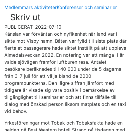
Medlemmars aktiviteter
Konferenser och seminarier
Skriv ut
PUBLICERAT: 2022-07-10
Känslan var förväntan och nyfikenhet när land var i
sikte mot Visby hamn. Båten var fylld till sista plats där
flertalet passagerare hade siktet inställt på att uppleva
Almedalsveckan 2022. En notering var att många i år
valde sjövägen framför luftburen resa. Antalet
besökare beräknades till 40 000 under de 5 dagarna
från 3–7 juli för att välja bland de 2000
programpunkterna. Den lägre siffran jämfört med
tidigare år visade sig vara positiv i bemärkelse av
tillgänglighet till seminarier och att finna tillfälle till
dialog med önskad person liksom matplats och en taxi
vid behov.
Yrkesföreningar mot Tobak och Tobaksfakta hade en
heldag på Best Western hotell Strand på tisdagen med