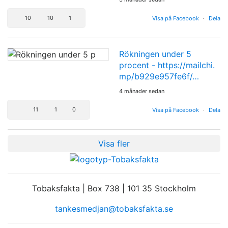
10
10
1
Visa på Facebook
·
Dela
Rökningen under 5
procent -
https://mailchi.
mp/b929e957fe6f/…
4 månader sedan
11
1
0
Visa på Facebook
·
Dela
Visa fler
Tobaksfakta | Box 738 | 101 35 Stockholm
tankesmedjan@tobaksfakta.se