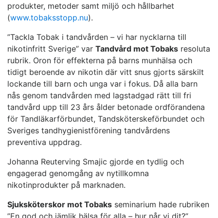
produkter, metoder samt miljö och hållbarhet
(
www.tobaksstopp.nu
).
”Tackla Tobak i tandvården – vi har nycklarna till
nikotinfritt Sverige” var
Tandvård mot Tobaks
resoluta
rubrik. Oron för effekterna på barns munhälsa och
tidigt beroende av nikotin där vitt snus gjorts särskilt
lockande till barn och unga var i fokus. Då alla barn
nås genom tandvården med lagstadgad rätt till fri
tandvård upp till 23 års ålder betonade ordförandena
för Tandläkarförbundet, Tandsköterskeförbundet och
Sveriges tandhygienistförening tandvårdens
preventiva uppdrag.
Johanna Reuterving Smajic gjorde en tydlig och
engagerad genomgång av nytillkomna
nikotinprodukter på marknaden.
Sjuksköterskor mot Tobaks
seminarium hade rubriken
”En god och jämlik hälsa för alla – hur når vi dit?”