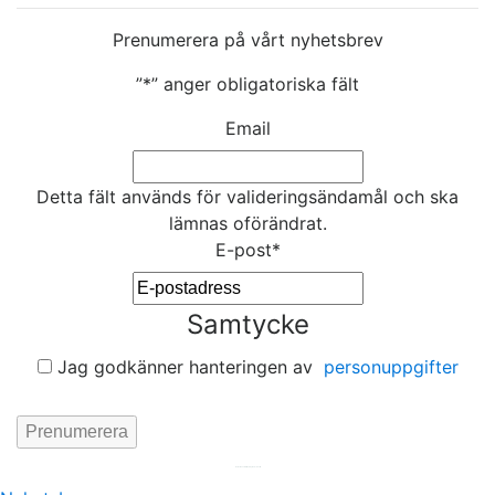
Prenumerera på vårt nyhetsbrev
”
*
” anger obligatoriska fält
Email
Detta fält används för valideringsändamål och ska
lämnas oförändrat.
E-post
*
Samtycke
Jag godkänner hanteringen av
personuppgifter
Hemsida av
KA Webbyrå Stockholm