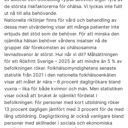
de största riskfaktorerna för ohälsa. Vi lyckas inte fullt
ut nå till alla behövande.
Nationella riktlinjer finns för vård och behandling av
dessa men utvärdering visar att många patienter inte
erbjuds det stöd som de behöver. För att minska den
ojämlika hälsan behöver vårdens insatser nå de
grupper där förekomsten av ohälsosamma
levnadsvanor är störst. Hur når vi dit? Målsättningen
för ett Rökfritt Sverige – 2025 är att mindre än 5 % av
befolkningen röker. Folkhälsomyndighetens senaste
statistik från 2021 i den nationella folkhälsoenkäten
visar att målet är nära – 6 procent dagligrökare bland
vuxna – lika för både kvinnor och män. Men statistiken
visar också att bruket är ojämlikt fördelat i
befolkningen. För personer med kort utbildning röker
13 procent dagligen jämfört med 3 procent för de med
lång utbildning. Dagligrökning är också vanligare bland
personer med skillnader i sociala och ekonomiska