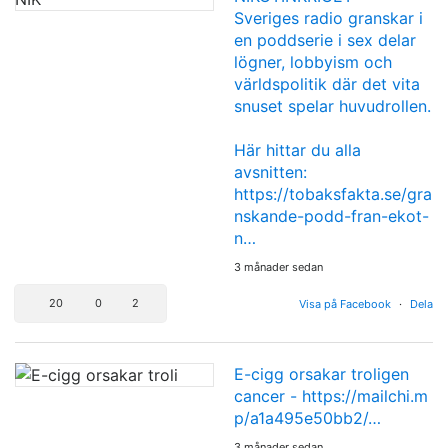
Sveriges radio granskar i
en poddserie i sex delar
lögner, lobbyism och
världspolitik där det vita
snuset spelar huvudrollen.
Här hittar du alla
avsnitten:
https://tobaksfakta.se/gra
nskande-podd-fran-ekot-
n…
3 månader sedan
20
0
2
Visa på Facebook
·
Dela
E-cigg orsakar troligen
cancer -
https://mailchi.m
p/a1a495e50bb2/…
3 månader sedan