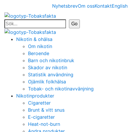
Nyhetsbrev
Om oss
Kontakt
English
Nikotin & ohälsa
Om nikotin
Beroende
Barn och nikotinbruk
Skador av nikotin
Statistik användning
Ojämlik folkhälsa
Tobak- och nikotinavvänjning
Nikotinprodukter
Cigaretter
Brunt & vitt snus
E-cigaretter
Heat-not-burn
Andra produkter