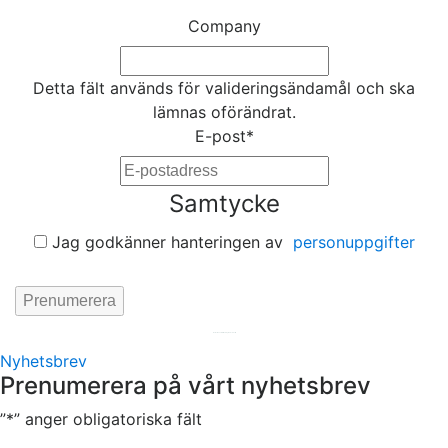
Company
Detta fält används för valideringsändamål och ska
lämnas oförändrat.
E-post
*
Samtycke
Jag godkänner hanteringen av
personuppgifter
Hemsida av
KA Webbyrå Stockholm
Nyhetsbrev
Prenumerera på vårt nyhetsbrev
”
*
” anger obligatoriska fält