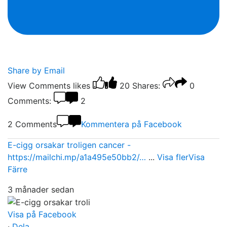
Share by Email
View Comments
likes
20
Shares:
0
Comments:
2
2 Comments
Kommentera på Facebook
E-cigg orsakar troligen cancer -
https://mailchi.mp/a1a495e50bb2/…
...
Visa fler
Visa
Färre
3 månader sedan
Visa på Facebook
·
Dela