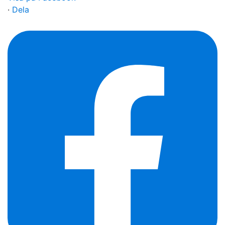
·
Dela