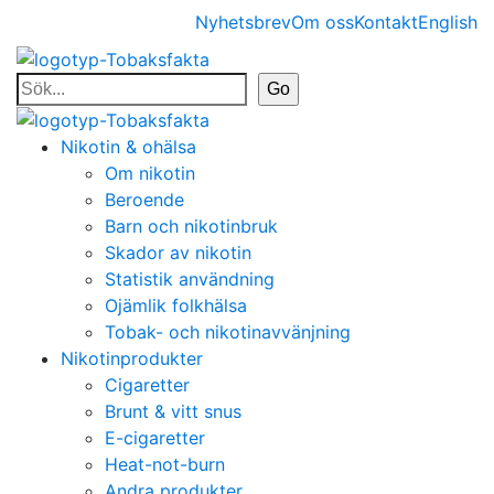
Nyhetsbrev
Om oss
Kontakt
English
Nikotin & ohälsa
Om nikotin
Beroende
Barn och nikotinbruk
Skador av nikotin
Statistik användning
Ojämlik folkhälsa
Tobak- och nikotinavvänjning
Nikotinprodukter
Cigaretter
Brunt & vitt snus
E-cigaretter
Heat-not-burn
Andra produkter