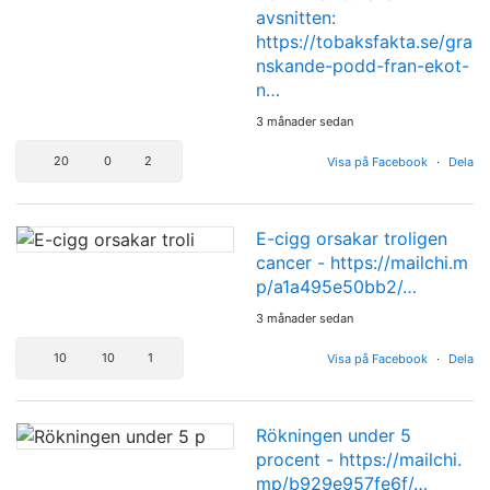
avsnitten:
https://tobaksfakta.se/gra
nskande-podd-fran-ekot-
n…
3 månader sedan
20
0
2
Visa på Facebook
·
Dela
E-cigg orsakar troligen
cancer -
https://mailchi.m
p/a1a495e50bb2/…
3 månader sedan
10
10
1
Visa på Facebook
·
Dela
Rökningen under 5
procent -
https://mailchi.
mp/b929e957fe6f/…