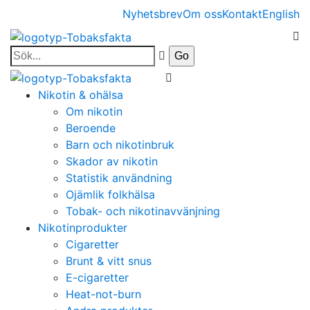
Nyhetsbrev
Om oss
Kontakt
English
Nikotin & ohälsa
Om nikotin
Beroende
Barn och nikotinbruk
Skador av nikotin
Statistik användning
Ojämlik folkhälsa
Tobak- och nikotinavvänjning
Nikotinprodukter
Cigaretter
Brunt & vitt snus
E-cigaretter
Heat-not-burn