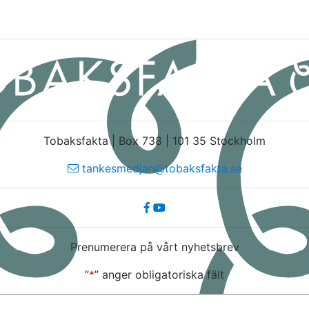
Tobaksfakta | Box 738 | 101 35 Stockholm
tankesmedjan@tobaksfakta.se
Prenumerera på vårt nyhetsbrev
”
*
” anger obligatoriska fält
E-