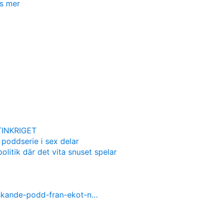
s mer
INKRIGET
 poddserie i sex delar
olitik där det vita snuset spelar
nskande-podd-fran-ekot-n…