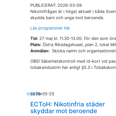
PUBLICERAT: 2026-03-09
Nikotinfrågan är i högst aktuell i både Sve
skydda barn och unga mot beroende.
Läs programmet här
Tid:
27 maj kl. 11.30-13.00. För den som öns
Plats:
Östra Riksdagshuset, plan 2, lokal Mit
Anmälan:
Skicka namn och organisationstil
OBS!
Säkerhetskontroll med id-kort vid pass
tobaksindustrin har enligt §5.3 i Tobakskonve
Visa fler
2026-05-25
ECToH: Nikotinfria städer
skyddar mot beroende