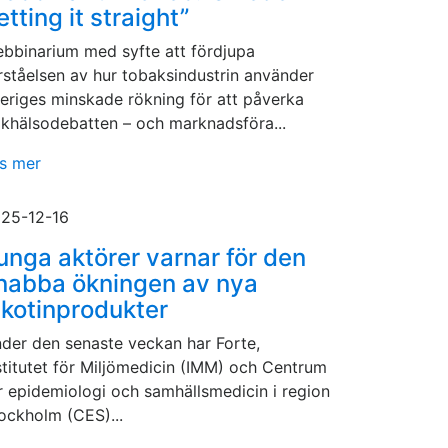
etting it straight”
bbinarium med syfte att fördjupa
rståelsen av hur tobaksindustrin använder
eriges minskade rökning för att påverka
lkhälsodebatten – och marknadsföra...
s mer
25-12-16
unga aktörer varnar för den
nabba ökningen av nya
ikotinprodukter
der den senaste veckan har Forte,
stitutet för Miljömedicin (IMM) och Centrum
r epidemiologi och samhällsmedicin i region
ockholm (CES)...