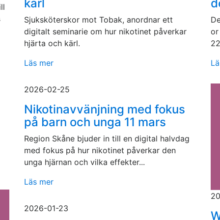
kärl
d
ll
s
Sjuksköterskor mot Tobak, anordnar ett
De
digitalt seminarie om hur nikotinet påverkar
or
hjärta och kärl.
22
Läs mer
Lä
2026-02-25
Nikotinavvänjning med fokus
på barn och unga 11 mars
Region Skåne bjuder in till en digital halvdag
med fokus på hur nikotinet påverkar den
unga hjärnan och vilka effekter...
Läs mer
20
2026-01-23
W