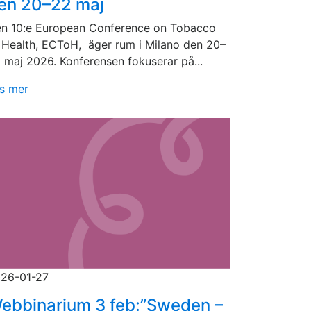
en 20–22 maj
n 10:e European Conference on Tobacco
 Health, ECToH, äger rum i Milano den 20–
 maj 2026. Konferensen fokuserar på...
s mer
26-01-27
ebbinarium 3 feb:”Sweden –