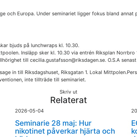
rige och Europa. Under seminariet ligger fokus bland annat
kar bjuds på lunchwraps kl. 10.30.
tpoolen. Insläpp sker kl. 10.30 via entrén Riksplan Norrbro 
lhörighet till cecilia.gustafsson@riksdagen.se
. O.S.A senast
age in till Riksdagshuset, Riksgatan 1. Lokal Mittpolen.Pers
ntionen, inte tillträde till seminariet.
Skriv ut
Relaterat
2026-05-04
20
Seminarie 28 maj: Hur
E
nikotinet påverkar hjärta och
k