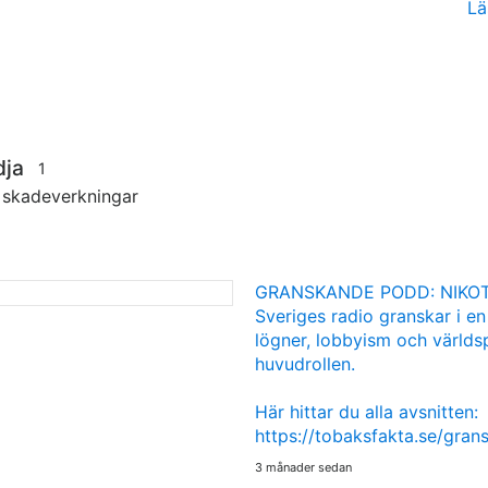
Lä
dja
1
s skadeverkningar
GRANSKANDE PODD: NIKOT
Sveriges radio granskar i en
lögner, lobbyism och världsp
huvudrollen.
Här hittar du alla avsnitten:
https://tobaksfakta.se/gra
3 månader sedan