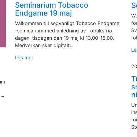
Seminarium Tobacco
S
Endgame 19 maj
We
fö
Välkommen till sedvanligt Tobacco Endgame
Sv
-seminarium med anledning av Tobaksfria
fo
dagen, tisdagen den 19 maj kl 13.00-15.00.
Medverkan sker digitalt...
Lä
Läs mer
20
T
ium
s
n
 –
Un
In
fö
St