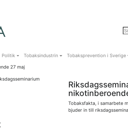
Politik
Tobaksindustrin
Tobaksprevention i Sverige
ende 27 maj
Riksdagssemin
nikotinberoend
Tobaksfakta, i samarbete m
bjuder in till riksdagssemin
t