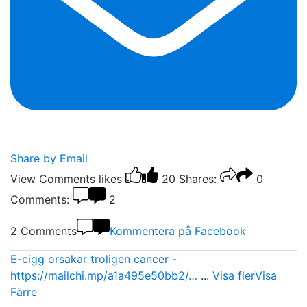
Share by Email
View Comments
likes
20
Shares:
0
Comments:
2
2 Comments
Kommentera på Facebook
E-cigg orsakar troligen cancer -
https://mailchi.mp/a1a495e50bb2/…
...
Visa fler
Visa
Färre