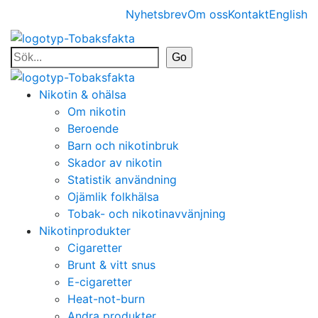
Nyhetsbrev
Om oss
Kontakt
English
Nikotin & ohälsa
Om nikotin
Beroende
Barn och nikotinbruk
Skador av nikotin
Statistik användning
Ojämlik folkhälsa
Tobak- och nikotinavvänjning
Nikotinprodukter
Cigaretter
Brunt & vitt snus
E-cigaretter
Heat-not-burn
Andra produkter