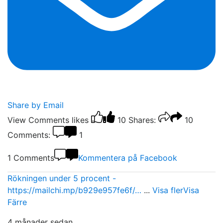
Share by Email
View Comments
likes
10
Shares:
10
Comments:
1
1 Comments
Kommentera på Facebook
Rökningen under 5 procent -
https://mailchi.mp/b929e957fe6f/…
...
Visa fler
Visa
Färre
4 månader sedan