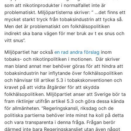
som att nikotinprodukter i normalfallet inte är
problematiskt. Miljöpartisterna skriver: ” …det finns ett
mycket starkt tryck från tobaksindustrin att tycka så.
Men det är problematiskt om folkhälsopolitiken
indirekt ska bana vägen för mer bruk av t ex snus och
vitt snus”.
Miljöpartiet har också
en rad andra förslag
inom
tobaks- och nikotinpolitiken i motionen. Där skriver
man bland annat mer behöver göras för att hindra att
tobaksindustrin har inflytande över folkhälsopolitiken
och hänvisar till artikel 5.3 i tobakskonventionen och
kravet på att vidta åtgärder för att skydda
folkhälsopolitiken. Miljöpartiet anser att Sverige bör ta
fram riktlinjer utifrån artikel 5.3 och göra dessa kända
för allmänheten. ”Regeringskansli, riksdag och de
politiska partierna behöver inte minst ha koll på detta
och vara transparenta i denna fråga. Frågan berör
därmed inte bara Regeringskansliet utan även något