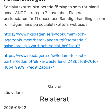
Socialutskottet ska bereda förslagen som rör bland
annat ANDT-strategin 7 november. Planerat
beslutsdatum är 11 december. Samtliga handlingar som
rör frågan finns på socialutskottets webbsida:
https://www.riksdagen.se/sv/dokument-och-
lagar/dokument/betankande/utgiftsomrade-9-
halsovard-sjukvard-och-social_hc01sou1/
https://www.riksdagen.se/sv/ledamoter-och-
partier/ledamot/ulrika-westerlund_248bc1d8-761c-
48b4-9979-7fed912abba7/
Skriv ut
Läs vidare
Relaterat
2026-06-22