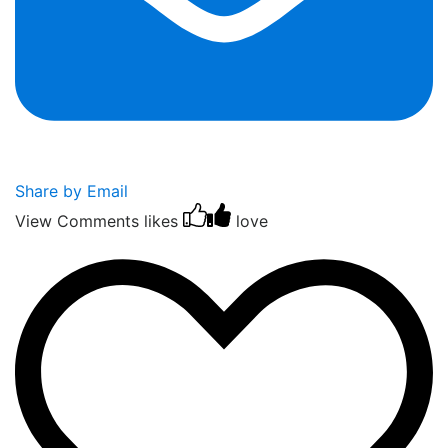
Share by Email
View Comments
likes
love