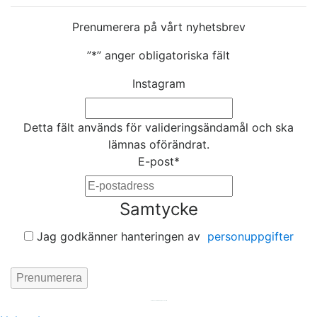
Prenumerera på vårt nyhetsbrev
”
*
” anger obligatoriska fält
Instagram
Detta fält används för valideringsändamål och ska
lämnas oförändrat.
E-post
*
Samtycke
Jag godkänner hanteringen av
personuppgifter
Hemsida av
KA Webbyrå Stockholm