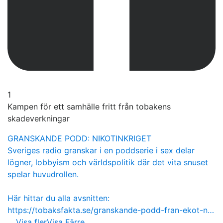
1
Kampen för ett samhälle fritt från tobakens
skadeverkningar
GRANSKANDE PODD: NIKOTINKRIGET
Sveriges radio granskar i en poddserie i sex delar
lögner, lobbyism och världspolitik där det vita snuset
spelar huvudrollen.
Här hittar du alla avsnitten:
https://tobaksfakta.se/granskande-podd-fran-ekot-n…
...
Visa fler
Visa Färre