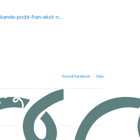
nskande-podd-fran-ekot-n…
Visa på Facebook
·
Dela