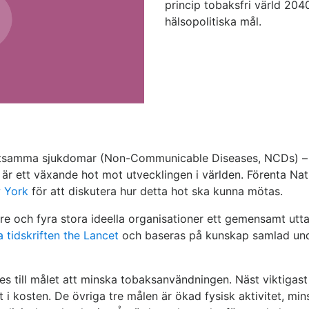
princip tobaksfri värld 204
hälsopolitiska mål.
ittsamma sjukdomar (Non-Communicable Diseases, NCDs) – h
 är ett växande hot mot utvecklingen i världen. Förenta Na
w York
för att diskutera hur detta hot ska kunna mötas.
e och fyra stora ideella organisationer ett gemensamt utta
a tidskriften the Lancet
och baseras på kunskap samlad un
es till målet att minska tobaksanvändningen. Näst viktigast
i kosten. De övriga tre målen är ökad fysisk aktivitet, min