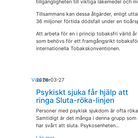
tillgängligheten till viktiga läkemedel och 
Tillsammans kan dessa åtgärder, enligt utt
36 miljoner förtida dödsfall under en tioårs
Att arbeta för en i princip tobaksfri värld 
som behövs för ett framgångsrikt tobaksför
internationella Tobakskonventionen.
Visa fler
2026-03-27
Psykiskt sjuka får hjälp att
ringa Sluta-röka-linjen
Personer med psykisk sjukdom är ofta röka
Samtidigt är det många i denna grupp som
har svårt att sluta. Psykosenheten...
Läs mer