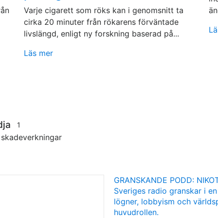
rån
Varje cigarett som röks kan i genomsnitt ta
än
cirka 20 minuter från rökarens förväntade
Lä
livslängd, enligt ny forskning baserad på...
Läs mer
dja
1
s skadeverkningar
GRANSKANDE PODD: NIKOT
Sveriges radio granskar i en
lögner, lobbyism och världsp
huvudrollen.