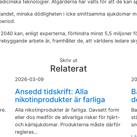
medicinska teknologier. Åtgärderna har valts för att de kan s
alandet, minska dödligheten i icke smittsamma sjukdomar me
period.
år 2040 kan, enligt experterna, förhindra minst 5,5 miljoner 
ebyggande arbete är, framhåller de, att världens ledare 
Skriv ut
Relaterat
2026-03-09
20
Ansedd tidskrift: Alla
B
nikotinprodukter är farliga
d
re.
Alla nikotinprodukter är farliga. Oavsett form
Ba
eller dos medför de allvarliga risker för hjärt-
st
och kärlsjukdomar. Produkterna måste därför
sn
regleras...
Lä