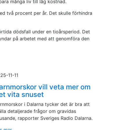
para många liv till låg kostnad.
d två procent per år. Det skulle förhindra
förtida dödsfall under en tioårsperiod. Det
skyndar på arbetet med att genomföra den
25-11-11
arnmorskor vill veta mer om
et vita snuset
rnmorskor i Dalarna tycker det är bra att
älla detaljerade frågor om gravidas
usande, rapporter Sveriges Radio Dalarna.
s mer