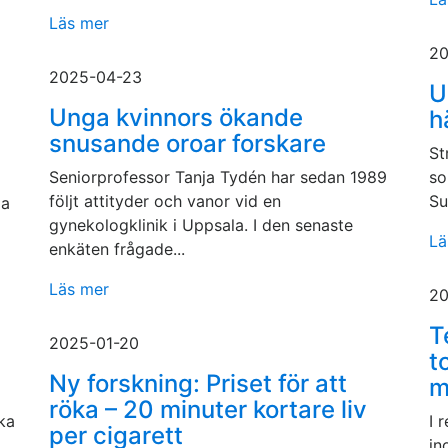
Läs mer
20
2025-04-23
U
Unga kvinnors ökande
h
snusande oroar forskare
St
Seniorprofessor Tanja Tydén har sedan 1989
so
följt attityder och vanor vid en
Su
ga
gynekologklinik i Uppsala. I den senaste
Lä
enkäten frågade...
Läs mer
20
T
2025-01-20
t
Ny forskning: Priset för att
m
röka – 20 minuter kortare liv
ka
I 
per cigarett
in