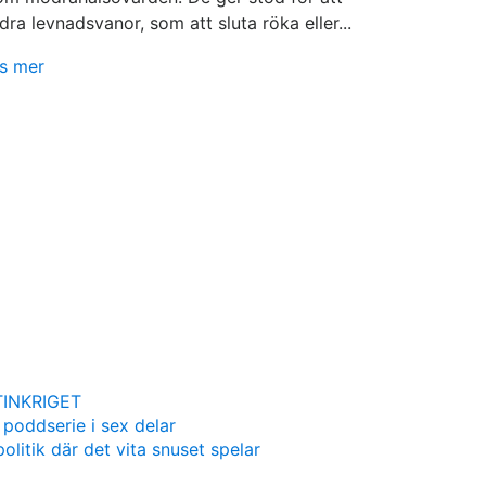
dra levnadsvanor, som att sluta röka eller...
s mer
INKRIGET
 poddserie i sex delar
olitik där det vita snuset spelar