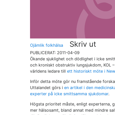
Skriv ut
Ojämlik folkhälsa
PUBLICERAT: 2011-04-09
Ökande sjuklighet och dödlighet i icke sm
och kroniskt obstruktiv lungsjukdom, KOL –
världens ledare till
ett historiskt möte i Ne
Inför detta möte gör nu framstående forskar
Uttalandet görs i
en artikel i den medicinsk
experter på icke smittsamma sjukdomar
.
Högsta prioritet måste, enligt experterna, g
mer hälsosamt, bland annat med mindre salt 