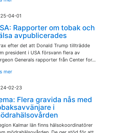
25-04-01
SA: Rapporter om tobak och
älsa avpublicerades
rax efter det att Donald Trump tillträdde
m president i USA försvann flera av
rgeon Generals rapporter från Center for...
s mer
24-02-23
ema: Flera gravida nås med
obaksavvänjare i
ödrahälsovården
region Kalmar län finns hälsokoordinatörer
om mödrahälsovården. De ger stöd för att