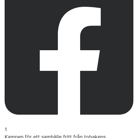
1
Kampen för ett samhälle fritt från tobakens