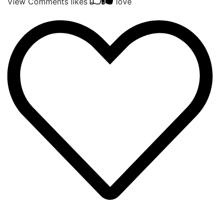
View Comments
likes
love