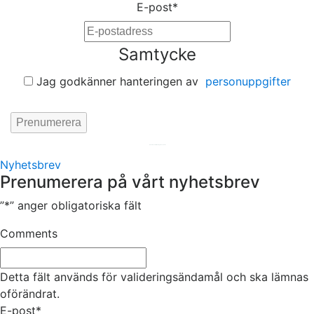
E-post
*
Samtycke
Jag godkänner hanteringen av
personuppgifter
Hemsida av
KA Webbyrå Stockholm
Nyhetsbrev
Prenumerera på vårt nyhetsbrev
”
*
” anger obligatoriska fält
Comments
Detta fält används för valideringsändamål och ska lämnas
oförändrat.
E-post
*