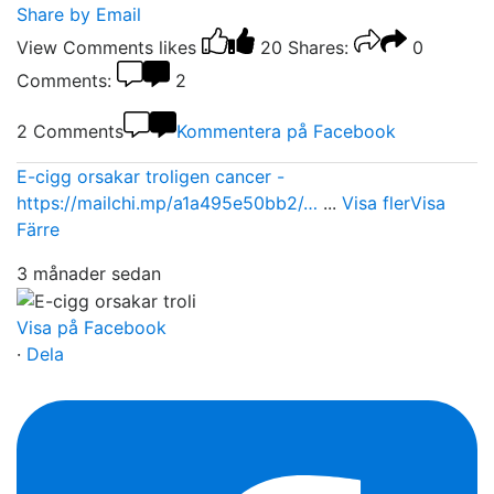
Share by Email
View Comments
likes
20
Shares:
0
Comments:
2
2 Comments
Kommentera på Facebook
E-cigg orsakar troligen cancer -
https://mailchi.mp/a1a495e50bb2/…
...
Visa fler
Visa
Färre
3 månader sedan
Visa på Facebook
·
Dela