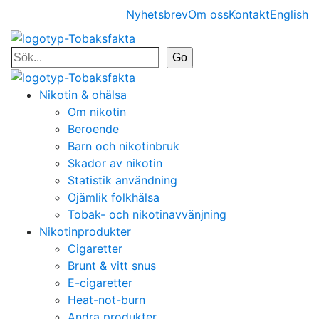
Nyhetsbrev
Om oss
Kontakt
English
Nikotin & ohälsa
Om nikotin
Beroende
Barn och nikotinbruk
Skador av nikotin
Statistik användning
Ojämlik folkhälsa
Tobak- och nikotinavvänjning
Nikotinprodukter
Cigaretter
Brunt & vitt snus
E-cigaretter
Heat-not-burn
Andra produkter