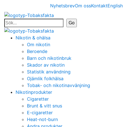
Nyhetsbrev
Om oss
Kontakt
English
Nikotin & ohälsa
Om nikotin
Beroende
Barn och nikotinbruk
Skador av nikotin
Statistik användning
Ojämlik folkhälsa
Tobak- och nikotinavvänjning
Nikotinprodukter
Cigaretter
Brunt & vitt snus
E-cigaretter
Heat-not-burn
Andra produkter