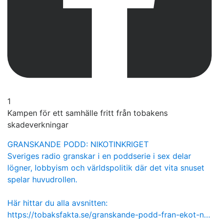
1
Kampen för ett samhälle fritt från tobakens
skadeverkningar
GRANSKANDE PODD: NIKOTINKRIGET
Sveriges radio granskar i en poddserie i sex delar
lögner, lobbyism och världspolitik där det vita snuset
spelar huvudrollen.
Här hittar du alla avsnitten:
https://tobaksfakta.se/granskande-podd-fran-ekot-n…