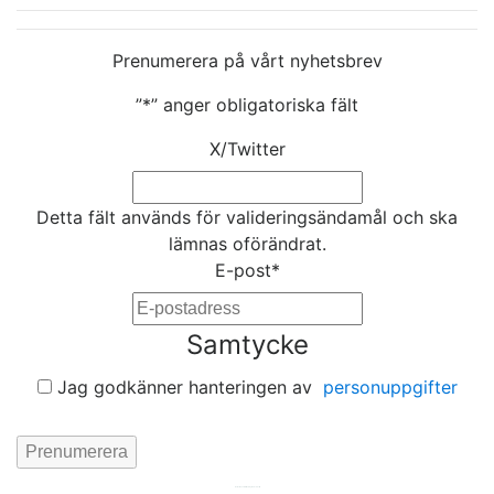
Prenumerera på vårt nyhetsbrev
”
*
” anger obligatoriska fält
X/Twitter
Detta fält används för valideringsändamål och ska
lämnas oförändrat.
E-post
*
Samtycke
Jag godkänner hanteringen av
personuppgifter
Hemsida av
KA Webbyrå Stockholm