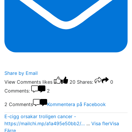
Share by Email
View Comments
likes
20
Shares:
0
Comments:
2
2 Comments
Kommentera på Facebook
E-cigg orsakar troligen cancer -
https://mailchi.mp/a1a495e50bb2/…
...
Visa fler
Visa
Färre