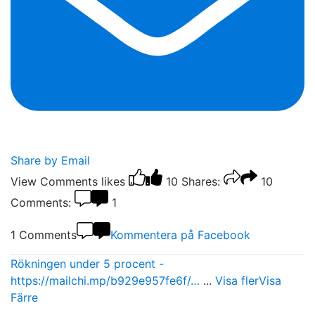
Share by Email
View Comments
likes
10
Shares:
10
Comments:
1
1 Comments
Kommentera på Facebook
Rökningen under 5 procent -
https://mailchi.mp/b929e957fe6f/…
...
Visa fler
Visa
Färre