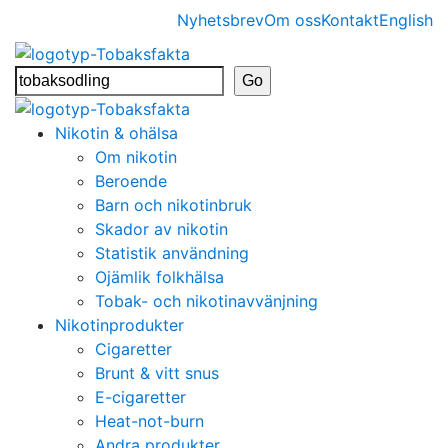
Nyhetsbrev
Om oss
Kontakt
English
Nikotin & ohälsa
Om nikotin
Beroende
Barn och nikotinbruk
Skador av nikotin
Statistik användning
Ojämlik folkhälsa
Tobak- och nikotinavvänjning
Nikotinprodukter
Cigaretter
Brunt & vitt snus
E-cigaretter
Heat-not-burn
Andra produkter