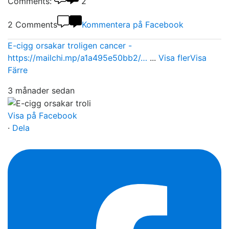
Comments:
2
2 Comments
Kommentera på Facebook
E-cigg orsakar troligen cancer -
https://mailchi.mp/a1a495e50bb2/…
...
Visa fler
Visa
Färre
3 månader sedan
Visa på Facebook
·
Dela