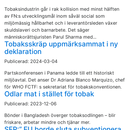
Tobaksindustrin går i rak kollision med minst hälften
av FN:s utvecklingsmål inom såväl social som
miljömässig hållbarhet och i leverantörsleden växer
skuldslaveri och barnarbete. Det säger
människorättsjuristen Parul Sharma med...
Tobaksskräp uppmärksammat i ny
deklaration
Publicerad: 2024-03-04
Partskonferensen i Panama ledde till ett historiskt
miljöavtal. Det anser Dr Adriana Blanco Marquizo, chef
för WHO FCTF: s sekretariat för tobakskonventionen.
Odlar mat i stället för tobak
Publicerad: 2023-12-06
Bönder i Bangladesh överger tobaksodlingen – blir
friskare, arbetar mindre och tjänar mer.
SFP:” EU borde sluta subventionera