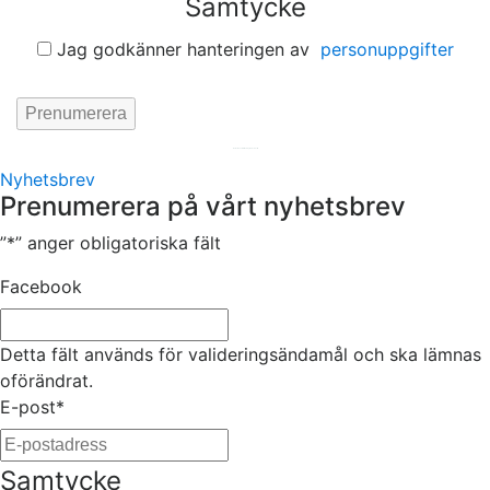
Samtycke
Jag godkänner hanteringen av
personuppgifter
Hemsida av
KA Webbyrå Stockholm
Nyhetsbrev
Prenumerera på vårt nyhetsbrev
”
*
” anger obligatoriska fält
Facebook
Detta fält används för valideringsändamål och ska lämnas
oförändrat.
E-post
*
Samtycke