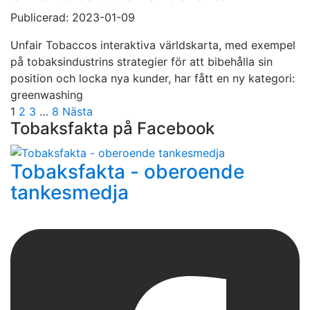
Publicerad: 2023-01-09
Unfair Tobaccos interaktiva världskarta, med exempel
på tobaksindustrins strategier för att bibehålla sin
position och locka nya kunder, har fått en ny kategori:
greenwashing
Sidnumrering
1
2
3
…
8
Nästa
Tobaksfakta på Facebook
för
inlägg
Tobaksfakta - oberoende
tankesmedja