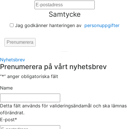
Samtycke
Jag godkänner hanteringen av
personuppgifter
Hemsida av
KA Webbyrå Stockholm
Nyhetsbrev
Prenumerera på vårt nyhetsbrev
”
*
” anger obligatoriska fält
Name
Detta fält används för valideringsändamål och ska lämnas
oförändrat.
E-post
*