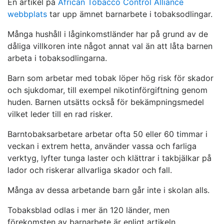
En artikel på
African Tobacco Control Alliance
webbplats
tar upp ämnet barnarbete i tobaksodlingar.
Många hushåll i låginkomstländer har på grund av de
dåliga villkoren inte något annat val än att låta barnen
arbeta i tobaksodlingarna.
Barn som arbetar med tobak löper hög risk för skador
och sjukdomar, till exempel nikotinförgiftning genom
huden. Barnen utsätts också för bekämpningsmedel
vilket leder till en rad risker.
Barntobaksarbetare arbetar ofta 50 eller 60 timmar i
veckan i extrem hetta, använder vassa och farliga
verktyg, lyfter tunga laster och klättrar i takbjälkar på
lador och riskerar allvarliga skador och fall.
Många av dessa arbetande barn går inte i skolan alls.
Tobaksblad odlas i mer än 120 länder, men
förekomsten av barnarbete är enligt artikeln