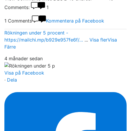
Comments:
1
1 Comments
Kommentera på Facebook
Rökningen under 5 procent -
https://mailchi.mp/b929e957fe6f/…
...
Visa fler
Visa
Färre
4 månader sedan
Visa på Facebook
·
Dela