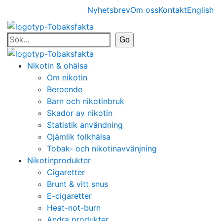
Nyhetsbrev
Om oss
Kontakt
English
Nikotin & ohälsa
Om nikotin
Beroende
Barn och nikotinbruk
Skador av nikotin
Statistik användning
Ojämlik folkhälsa
Tobak- och nikotinavvänjning
Nikotinprodukter
Cigaretter
Brunt & vitt snus
E-cigaretter
Heat-not-burn
Andra produkter